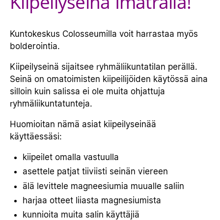
Kiipeilyseinä Imatralla!
HINNASTO
Kuntokeskus Colosseumilla voit harrastaa myös
YHTEYSTIEDOT
bolderointia.
Kiipeilyseinä sijaitsee ryhmäliikuntatilan perällä.
Seinä on omatoimisten kiipeilijöiden käytössä aina
silloin kuin salissa ei ole muita ohjattuja
ryhmäliikuntatunteja.
Huomioitan nämä asiat kiipeilyseinää
käyttäessäsi:
kiipeilet omalla vastuulla
asettele patjat tiiviisti seinän viereen
älä levittele magneesiumia muualle saliin
harjaa otteet liiasta magnesiumista
kunnioita muita salin käyttäjiä